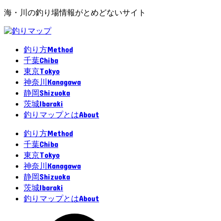
海・川の釣り場情報がとめどないサイト
Method
釣り方
Chiba
千葉
Tokyo
東京
Kanagawa
神奈川
Shizuoka
静岡
Ibaraki
茨城
About
釣りマップとは
Method
釣り方
Chiba
千葉
Tokyo
東京
Kanagawa
神奈川
Shizuoka
静岡
Ibaraki
茨城
About
釣りマップとは