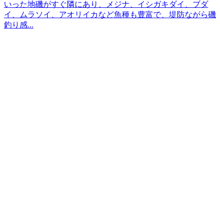
いった地磯がすぐ隣にあり、メジナ、イシガキダイ、ブダ
イ、ムラソイ、アオリイカなど魚種も豊富で、堤防ながら磯
釣り感...