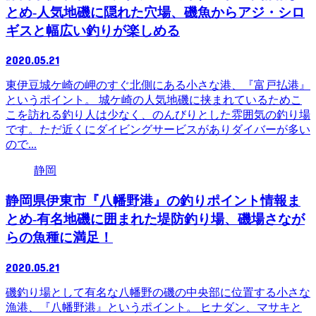
とめ-人気地磯に隠れた穴場、磯魚からアジ・シロ
ギスと幅広い釣りが楽しめる
2020.05.21
東伊豆城ケ崎の岬のすぐ北側にある小さな港、『富戸払港』
というポイント。 城ケ崎の人気地磯に挟まれているためこ
こを訪れる釣り人は少なく、のんびりとした雰囲気の釣り場
です。ただ近くにダイビングサービスがありダイバーが多い
ので...
静岡
静岡県伊東市『八幡野港』の釣りポイント情報ま
とめ-有名地磯に囲まれた堤防釣り場、磯場さなが
らの魚種に満足！
2020.05.21
磯釣り場として有名な八幡野の磯の中央部に位置する小さな
漁港、『八幡野港』というポイント。 ヒナダン、マサキと