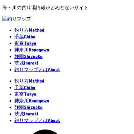
海・川の釣り場情報がとめどないサイト
Method
釣り方
Chiba
千葉
Tokyo
東京
Kanagawa
神奈川
Shizuoka
静岡
Ibaraki
茨城
About
釣りマップとは
Method
釣り方
Chiba
千葉
Tokyo
東京
Kanagawa
神奈川
Shizuoka
静岡
Ibaraki
茨城
About
釣りマップとは