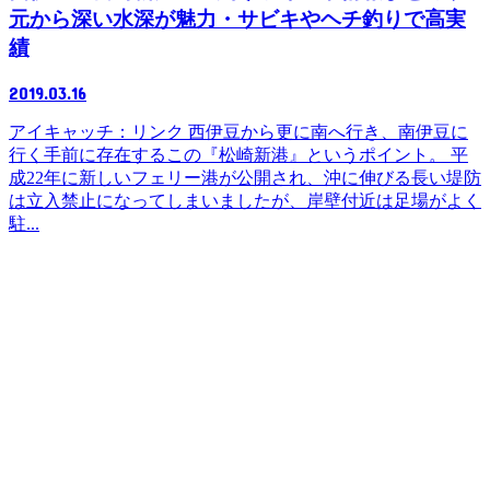
元から深い水深が魅力・サビキやヘチ釣りで高実
績
2019.03.16
アイキャッチ：リンク 西伊豆から更に南へ行き、南伊豆に
行く手前に存在するこの『松崎新港』というポイント。 平
成22年に新しいフェリー港が公開され、沖に伸びる長い堤防
は立入禁止になってしまいましたが、岸壁付近は足場がよく
駐...