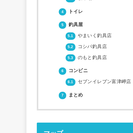
トイレ
4
釣具屋
5
やまいく釣具店
5.1
コシバ釣具店
5.2
のもと釣具店
5.3
コンビニ
6
セブンイレブン富津岬店
6.1
まとめ
7