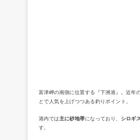
富津岬の南側に位置する『下洲港』。近年
とで人気を上げつつある釣りポイント。
港内では
主に砂地帯
になっており、
シロギ
す。