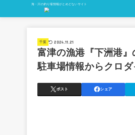
海・川の釣り場情報がとめどないサイト
2024.11.21
千葉
富津の漁港『下洲港』
駐車場情報からクロダ
ポスト
シェア