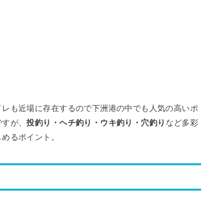
イレも近場に存在するので下洲港の中でも人気の高いポ
ですが、
投釣り・ヘチ釣り・ウキ釣り・穴釣り
など多彩
しめるポイント。