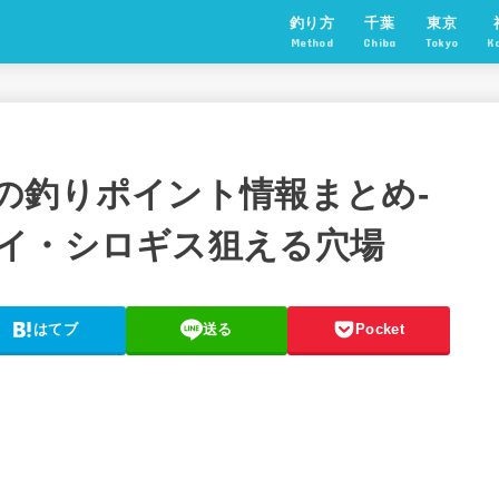
釣り方
千葉
東京
Method
Chiba
Tokyo
K
の釣りポイント情報まとめ-
イ・シロギス狙える穴場
はてブ
送る
Pocket