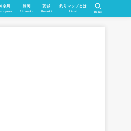
神奈川
静岡
茨城
釣りマップとは
anagawa
Shizuoka
Ibaraki
About
SEARCH