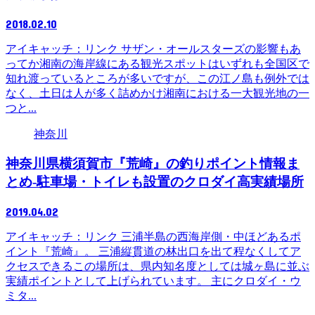
2018.02.10
アイキャッチ：リンク サザン・オールスターズの影響もあ
ってか湘南の海岸線にある観光スポットはいずれも全国区で
知れ渡っているところが多いですが、この江ノ島も例外では
なく、土日は人が多く詰めかけ湘南における一大観光地の一
つと...
神奈川
神奈川県横須賀市『荒崎』の釣りポイント情報ま
とめ-駐車場・トイレも設置のクロダイ高実績場所
2019.04.02
アイキャッチ：リンク 三浦半島の西海岸側・中ほどあるポ
イント『荒崎』。 三浦縦貫道の林出口を出て程なくしてア
クセスできるこの場所は、県内知名度としては城ヶ島に並ぶ
実績ポイントとして上げられています。 主にクロダイ・ウ
ミタ...