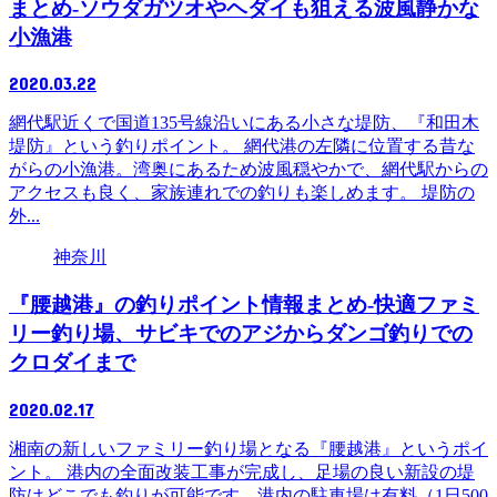
まとめ‐ソウダガツオやヘダイも狙える波風静かな
小漁港
2020.03.22
網代駅近くで国道135号線沿いにある小さな堤防、『和田木
堤防』という釣りポイント。 網代港の左隣に位置する昔な
がらの小漁港。湾奥にあるため波風穏やかで、網代駅からの
アクセスも良く、家族連れでの釣りも楽しめます。 堤防の
外...
神奈川
『腰越港』の釣りポイント情報まとめ-快適ファミ
リー釣り場、サビキでのアジからダンゴ釣りでの
クロダイまで
2020.02.17
湘南の新しいファミリー釣り場となる『腰越港』というポイ
ント。 港内の全面改装工事が完成し、足場の良い新設の堤
防はどこでも釣りが可能です。港内の駐車場は有料（1日500