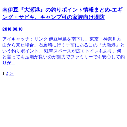
南伊豆『大瀬港』の釣りポイント情報まとめ-エギ
ング・サビキ、キャンプ可の家族向け堤防
2018.08.10
アイキャッチ：リンク 伊豆半島を南下し、東京・神奈川方
面から来た場合、石廊崎に行く手前にあるこの『大瀬港』と
いう釣りポイント。 駐車スペースが広くトイレもあり、何
と言っても足場が良いのが魅力でファミリーでも安心して釣
りが...
1
2
＞