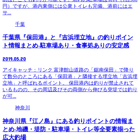
円）ですが、港内東側には公衆トイレも完備、港前にはエ
サ...
千葉
千葉県『保田港』と『吉浜埋立地』の釣りポイン
ト情報まとめ-駐車場あり・食事処ありの安定感
2019.05.20
アイキャッチ：リンク 富津館山道路の「鋸南保田」で降り
て数分のところにある「保田港」と隣接する埋立地「吉浜埋
立地」と呼ばれるポイント。 保田港内は釣りが禁止されて
いるものの、その周辺及びその両側から伸びる突堤では釣り
が可...
神奈川
神奈川県『江ノ島』にある釣りポイントの情報ま
とめ-地磯・堤防・駐車場・トイレ等全要素揃った
広大釣場