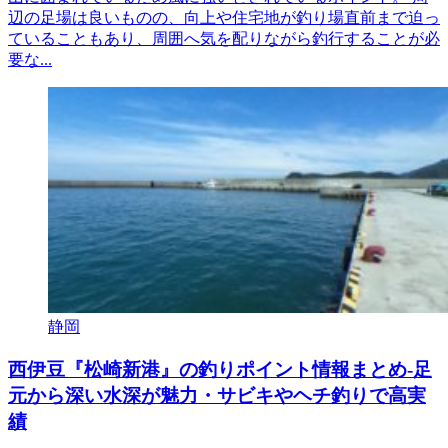
辺の足場は良いものの、向上や住宅地が釣り場直前まで迫っ
ていることもあり、周囲へ気を配りながら釣行することが必
要な...
静岡
西伊豆『松崎新港』の釣りポイント情報まとめ-足
元から深い水深が魅力・サビキやヘチ釣りで高実
績