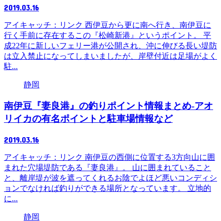
2019.03.16
アイキャッチ：リンク 西伊豆から更に南へ行き、南伊豆に
行く手前に存在するこの『松崎新港』というポイント。 平
成22年に新しいフェリー港が公開され、沖に伸びる長い堤防
は立入禁止になってしまいましたが、岸壁付近は足場がよく
駐...
静岡
南伊豆『妻良港』の釣りポイント情報まとめ-アオ
リイカの有名ポイントと駐車場情報など
2019.03.16
アイキャッチ：リンク 南伊豆の西側に位置する3方向山に囲
まれた穴場堤防である『妻良港』。 山に囲まれていること
と、離岸堤が波を遮ってくれるお陰でよほど悪いコンディシ
ョンでなければ釣りができる場所となっています。 立地的
に...
静岡