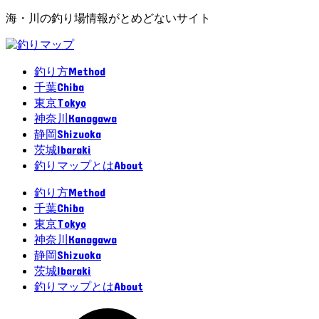
海・川の釣り場情報がとめどないサイト
Method
釣り方
Chiba
千葉
Tokyo
東京
Kanagawa
神奈川
Shizuoka
静岡
Ibaraki
茨城
About
釣りマップとは
Method
釣り方
Chiba
千葉
Tokyo
東京
Kanagawa
神奈川
Shizuoka
静岡
Ibaraki
茨城
About
釣りマップとは