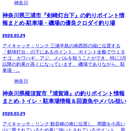
神奈川
神奈川県三浦市『剣崎灯台下』の釣りポイント情
報まとめ-駐車場・磯場の優良クロダイ釣り場
2020.03.29
アイキャッチ：リンク 三浦半島の南西部の端に位置する
「剱埼灯台」の下にあるポイント。 ポイント全般でウミタ
ナゴ、カワハギ、アジ、メバルを狙うことができ、特に3月
以降の釣果が高くになっています。 磯場でありながら、駐
車場・...
神奈川
神奈川県横須賀市『浦賀港』の釣りポイント情報
まとめ-トイレ・駐車場情報＆回遊魚やメバル狙い
2020.03.29
アイキャッチ：リンク 観音崎の南に位置し、周囲を小高い
山に囲まれているため風に強いとされているポイント。 周