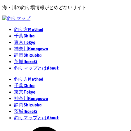
海・川の釣り場情報がとめどないサイト
Method
釣り方
Chiba
千葉
Tokyo
東京
Kanagawa
神奈川
Shizuoka
静岡
Ibaraki
茨城
About
釣りマップとは
Method
釣り方
Chiba
千葉
Tokyo
東京
Kanagawa
神奈川
Shizuoka
静岡
Ibaraki
茨城
About
釣りマップとは