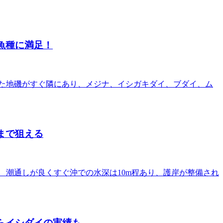
魚種に満足！
た地磯がすぐ隣にあり、メジナ、イシガキダイ、ブダイ、ム
まで狙える
 潮通しが良くすぐ沖での水深は10m程あり、護岸が整備され
らイシダイの実績も