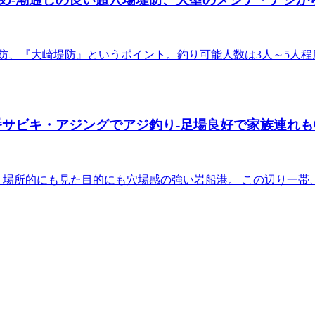
堤防、『大崎堤防』というポイント。釣り可能人数は3人～5人
番サビキ・アジングでアジ釣り-足場良好で家族連れも
か、場所的にも見た目的にも穴場感の強い岩船港。 この辺り一