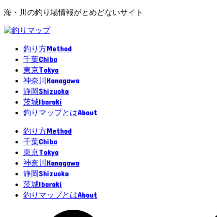
海・川の釣り場情報がとめどないサイト
Method
釣り方
Chiba
千葉
Tokyo
東京
Kanagawa
神奈川
Shizuoka
静岡
Ibaraki
茨城
About
釣りマップとは
Method
釣り方
Chiba
千葉
Tokyo
東京
Kanagawa
神奈川
Shizuoka
静岡
Ibaraki
茨城
About
釣りマップとは