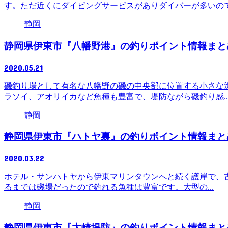
す。ただ近くにダイビングサービスがありダイバーが多いので.
静岡
静岡県伊東市『八幡野港』の釣りポイント情報まと
2020.05.21
磯釣り場として有名な八幡野の磯の中央部に位置する小さな
ラソイ、アオリイカなど魚種も豊富で、堤防ながら磯釣り感..
静岡
静岡県伊東市『ハトヤ裏』の釣りポイント情報まと
2020.03.22
ホテル・サンハトヤから伊東マリンタウンへと続く護岸で、古
るまでは磯場だったので釣れる魚種は豊富です。大型の...
静岡
静岡県伊東市『大崎堤防』の釣りポイント情報まと