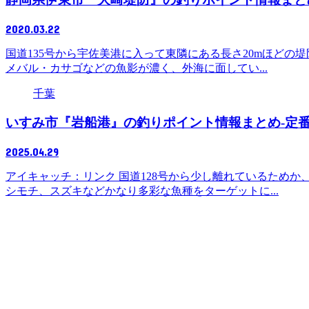
2020.03.22
国道135号から宇佐美港に入って東隣にある長さ20mほどの
メバル・カサゴなどの魚影が濃く、外海に面してい...
千葉
いすみ市『岩船港』の釣りポイント情報まとめ-定
2025.04.29
アイキャッチ：リンク 国道128号から少し離れているため
シモチ、スズキなどかなり多彩な魚種をターゲットに...