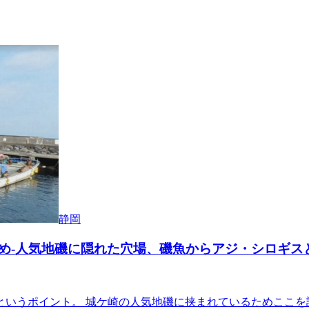
静岡
め-人気地磯に隠れた穴場、磯魚からアジ・シロギス
というポイント。 城ケ崎の人気地磯に挟まれているためここを