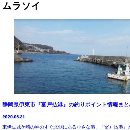
ムラソイ
静岡県伊東市『富戸払港』の釣りポイント情報まと
2020.05.21
東伊豆城ケ崎の岬のすぐ北側にある小さな港、『富戸払港』