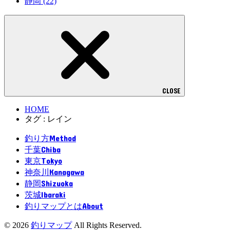
静岡
(22)
CLOSE
HOME
タグ : レイン
Method
釣り方
Chiba
千葉
Tokyo
東京
Kanagawa
神奈川
Shizuoka
静岡
Ibaraki
茨城
About
釣りマップとは
© 2026
釣りマップ
All Rights Reserved.