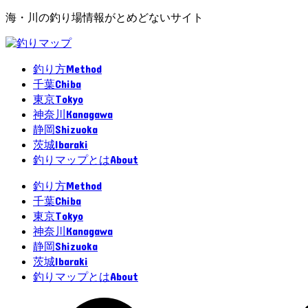
海・川の釣り場情報がとめどないサイト
Method
釣り方
Chiba
千葉
Tokyo
東京
Kanagawa
神奈川
Shizuoka
静岡
Ibaraki
茨城
About
釣りマップとは
Method
釣り方
Chiba
千葉
Tokyo
東京
Kanagawa
神奈川
Shizuoka
静岡
Ibaraki
茨城
About
釣りマップとは