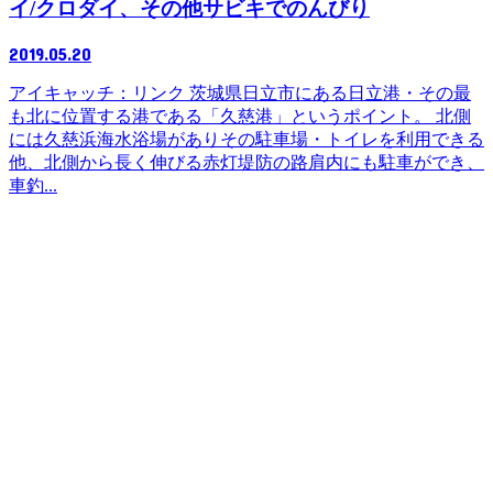
イ/クロダイ、その他サビキでのんびり
2019.05.20
アイキャッチ：リンク 茨城県日立市にある日立港・その最
も北に位置する港である「久慈港」というポイント。 北側
には久慈浜海水浴場がありその駐車場・トイレを利用できる
他、北側から長く伸びる赤灯堤防の路肩内にも駐車ができ、
車釣...