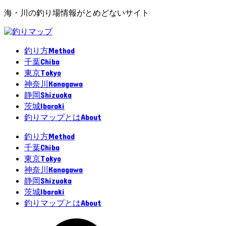
海・川の釣り場情報がとめどないサイト
Method
釣り方
Chiba
千葉
Tokyo
東京
Kanagawa
神奈川
Shizuoka
静岡
Ibaraki
茨城
About
釣りマップとは
Method
釣り方
Chiba
千葉
Tokyo
東京
Kanagawa
神奈川
Shizuoka
静岡
Ibaraki
茨城
About
釣りマップとは