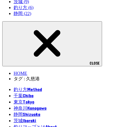
茨城
(9)
釣り方
(6)
静岡
(22)
CLOSE
HOME
タグ : 久慈港
Method
釣り方
Chiba
千葉
Tokyo
東京
Kanagawa
神奈川
Shizuoka
静岡
Ibaraki
茨城
About
釣りマップとは