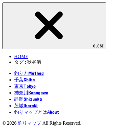
CLOSE
HOME
タグ : 秋谷港
Method
釣り方
Chiba
千葉
Tokyo
東京
Kanagawa
神奈川
Shizuoka
静岡
Ibaraki
茨城
About
釣りマップとは
© 2026
釣りマップ
All Rights Reserved.