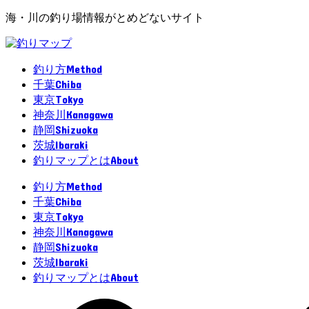
海・川の釣り場情報がとめどないサイト
Method
釣り方
Chiba
千葉
Tokyo
東京
Kanagawa
神奈川
Shizuoka
静岡
Ibaraki
茨城
About
釣りマップとは
Method
釣り方
Chiba
千葉
Tokyo
東京
Kanagawa
神奈川
Shizuoka
静岡
Ibaraki
茨城
About
釣りマップとは