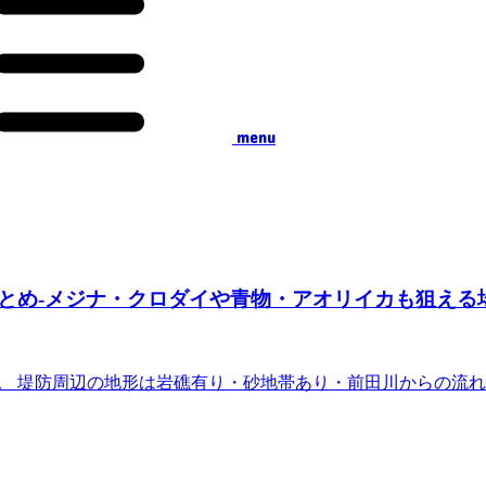
menu
とめ-メジナ・クロダイや青物・アオリイカも狙える
。 堤防周辺の地形は岩礁有り・砂地帯あり・前田川からの流れ