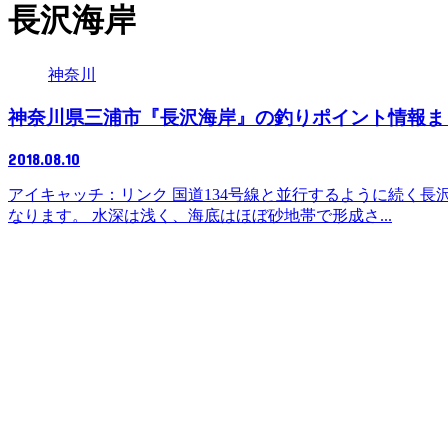
長沢海岸
神奈川
神奈川県三浦市『長沢海岸』の釣りポイント情報ま
2018.08.10
アイキャッチ：リンク 国道134号線と並行するように続く
なります。 水深は浅く、海底はほぼ砂地帯で形成さ...