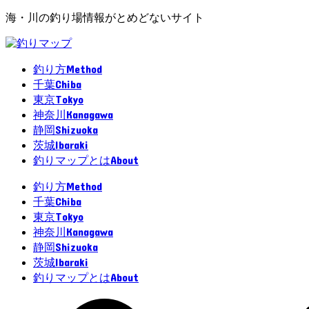
海・川の釣り場情報がとめどないサイト
Method
釣り方
Chiba
千葉
Tokyo
東京
Kanagawa
神奈川
Shizuoka
静岡
Ibaraki
茨城
About
釣りマップとは
Method
釣り方
Chiba
千葉
Tokyo
東京
Kanagawa
神奈川
Shizuoka
静岡
Ibaraki
茨城
About
釣りマップとは