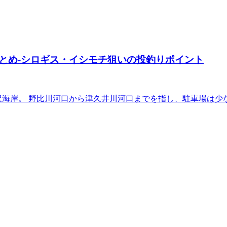
とめ-シロギス・イシモチ狙いの投釣りポイント
長沢海岸。 野比川河口から津久井川河口までを指し、駐車場は