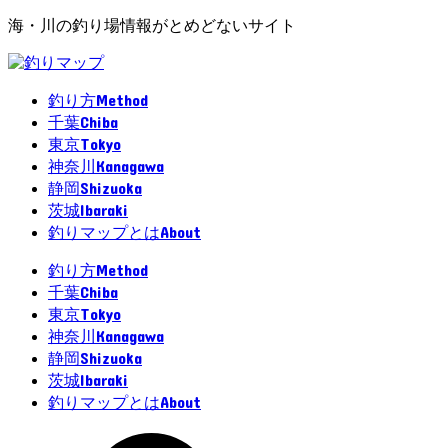
海・川の釣り場情報がとめどないサイト
Method
釣り方
Chiba
千葉
Tokyo
東京
Kanagawa
神奈川
Shizuoka
静岡
Ibaraki
茨城
About
釣りマップとは
Method
釣り方
Chiba
千葉
Tokyo
東京
Kanagawa
神奈川
Shizuoka
静岡
Ibaraki
茨城
About
釣りマップとは