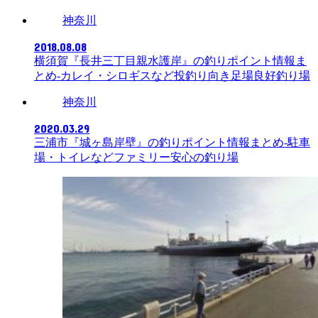
神奈川
2018.08.08
横須賀『長井三丁目親水護岸』の釣りポイント情報ま
とめ-カレイ・シロギスなど投釣り向き足場良好釣り場
神奈川
2020.03.29
三浦市『城ヶ島岸壁』の釣りポイント情報まとめ-駐車
場・トイレなどファミリー安心の釣り場