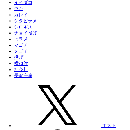
イイダコ
ウキ
カレイ
シタビラメ
シロギス
チョイ投げ
ヒラメ
マゴチ
メゴチ
投げ
横須賀
神奈川
長沢海岸
ポスト