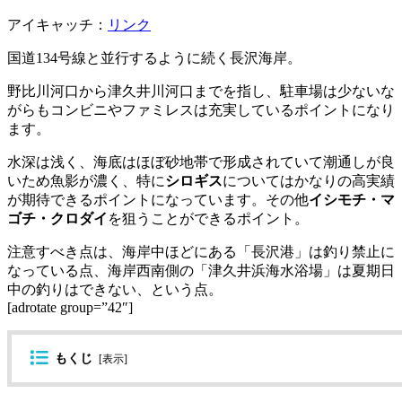
アイキャッチ：
リンク
国道134号線と並行するように続く長沢海岸。
野比川河口から津久井川河口までを指し、駐車場は少ないな
がらもコンビニやファミレスは充実しているポイントになり
ます。
水深は浅く、海底はほぼ砂地帯で形成されていて潮通しが良
いため魚影が濃く、特に
シロギス
についてはかなりの高実績
が期待できるポイントになっています。その他
イシモチ・マ
ゴチ・クロダイ
を狙うことができるポイント。
注意すべき点は、海岸中ほどにある「長沢港」は釣り禁止に
なっている点、海岸西南側の「津久井浜海水浴場」は夏期日
中の釣りはできない、という点。
[adrotate group=”42″]
もくじ
[
表示
]