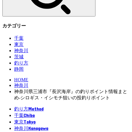
カテゴリー
千葉
東京
神奈川
茨城
釣り方
静岡
HOME
神奈川
神奈川県三浦市『長沢海岸』の釣りポイント情報まと
め-シロギス・イシモチ狙いの投釣りポイント
Method
釣り方
Chiba
千葉
Tokyo
東京
Kanagawa
神奈川