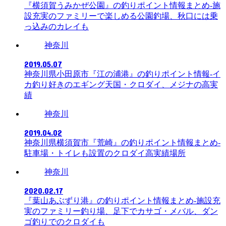
『横須賀うみかぜ公園』の釣りポイント情報まとめ-施
設充実のファミリーで楽しめる公園釣場、秋口には乗
っ込みのカレイも
神奈川
2019.05.07
神奈川県小田原市『江の浦港』の釣りポイント情報-イ
カ釣り好きのエギング天国・クロダイ、メジナの高実
績
神奈川
2019.04.02
神奈川県横須賀市『荒崎』の釣りポイント情報まとめ-
駐車場・トイレも設置のクロダイ高実績場所
神奈川
2020.02.17
『葉山あぶずり港』の釣りポイント情報まとめ-施設充
実のファミリー釣り場、足下でカサゴ・メバル、ダン
ゴ釣りでのクロダイも