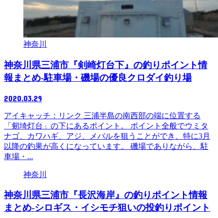
神奈川
神奈川県三浦市『剣崎灯台下』の釣りポイント情
報まとめ-駐車場・磯場の優良クロダイ釣り場
2020.03.29
アイキャッチ：リンク 三浦半島の南西部の端に位置する
「剱埼灯台」の下にあるポイント。 ポイント全般でウミタ
ナゴ、カワハギ、アジ、メバルを狙うことができ、特に3月
以降の釣果が高くになっています。 磯場でありながら、駐
車場・...
神奈川
神奈川県三浦市『長沢海岸』の釣りポイント情報
まとめ-シロギス・イシモチ狙いの投釣りポイント