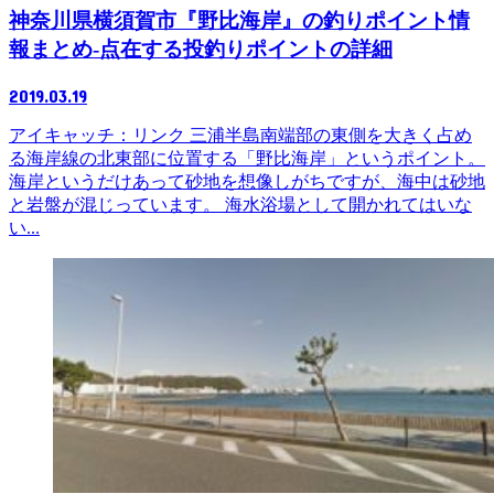
神奈川県横須賀市『野比海岸』の釣りポイント情
報まとめ-点在する投釣りポイントの詳細
2019.03.19
アイキャッチ：リンク 三浦半島南端部の東側を大きく占め
る海岸線の北東部に位置する「野比海岸」というポイント。
海岸というだけあって砂地を想像しがちですが、海中は砂地
と岩盤が混じっています。 海水浴場として開かれてはいな
い...