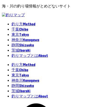
海・川の釣り場情報がとめどないサイト
Method
釣り方
Chiba
千葉
Tokyo
東京
Kanagawa
神奈川
Shizuoka
静岡
Ibaraki
茨城
About
釣りマップとは
Method
釣り方
Chiba
千葉
Tokyo
東京
Kanagawa
神奈川
Shizuoka
静岡
Ibaraki
茨城
About
釣りマップとは