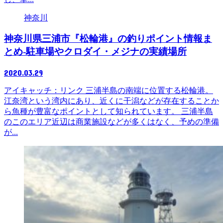
神奈川
神奈川県三浦市『松輪港』の釣りポイント情報ま
とめ-駐車場やクロダイ・メジナの実績場所
2020.03.29
アイキャッチ：リンク 三浦半島の南端に位置する松輪港。
江奈湾という湾内にあり、近くに干潟などが存在することか
ら魚種が豊富なポイントとして知られています。 三浦半島
のこのエリア近辺は商業施設などが多くはなく、予めの準備
が...