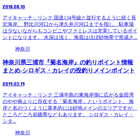
2018.08.10
アイキャッチ：リンク 国道134号線と並行するように続く長
沢海岸。 野比川河口から津久井川河口までを指し、駐車場
は少ないながらもコンビニやファミレスは充実しているポイ
ントになります。 水深は浅く、海底はほぼ砂地帯で形成さ...
神奈川
神奈川県三浦市『菊名海岸』の釣りポイント情報
まとめ-シロギス・カレイの投釣りメインポイント
2019.03.19
アイキャッチ：リンク 三浦半島の東海岸側に広がる金田湾
のやや南よりに存在する「菊名海岸」というポイント。 海
岸と名のつくように基本的には砂地メインのエリアですが、
ところどころ岩礁帯などもあります。 シロギス・カレイ・
シタ...
神奈川