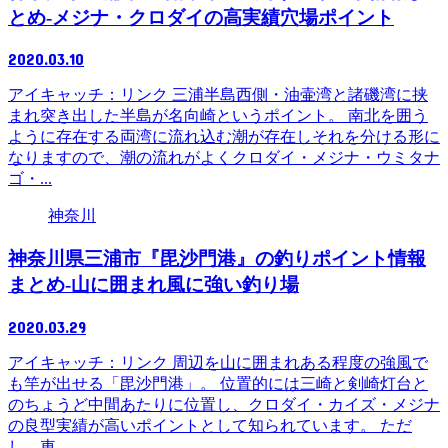
とめ-メジナ・クロダイの高実績穴場ポイント
2020.03.10
アイキャッチ：リンク 三浦半島西側・油壷湾と諸磯湾に挟
まれ突き出した半島が名向崎というポイント。 南北を囲う
ように存在する両湾に流れ込む潮が存在しそれを分ける形に
なりますので、潮の流れがよくクロダイ・メジナ・ウミタナ
ゴ・...
神奈川
神奈川県三浦市『毘沙門港』の釣りポイント情報
まとめ-山に囲まれ風に強い釣り場
2020.03.29
アイキャッチ：リンク 周辺を山に囲まれある程度の強風で
も竿が出せる「毘沙門港」。 位置的には三崎と剣崎灯台と
のちょうど中間あたりに位置し、クロダイ・カイズ・メジナ
の良型実績が高いポイントとして知られています。 ただ
し、車...