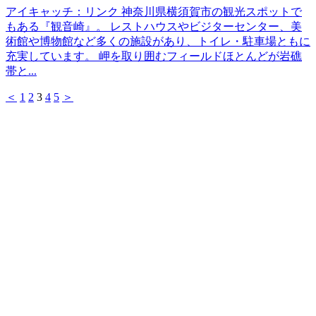
アイキャッチ：リンク 神奈川県横須賀市の観光スポットで
もある『観音崎』。 レストハウスやビジターセンター、美
術館や博物館など多くの施設があり、トイレ・駐車場ともに
充実しています。 岬を取り囲むフィールドほとんどが岩礁
帯と...
＜
1
2
3
4
5
＞