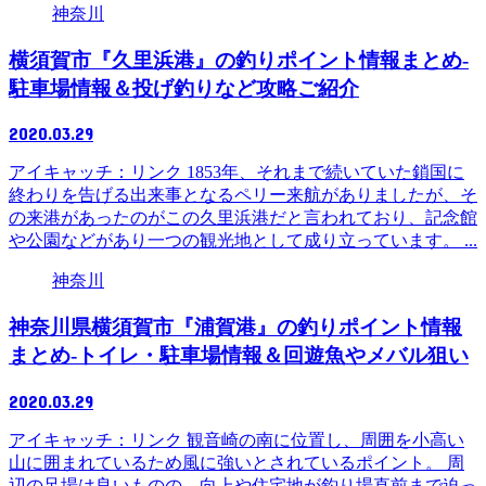
神奈川
横須賀市『久里浜港』の釣りポイント情報まとめ-
駐車場情報＆投げ釣りなど攻略ご紹介
2020.03.29
アイキャッチ：リンク 1853年、それまで続いていた鎖国に
終わりを告げる出来事となるペリー来航がありましたが、そ
の来港があったのがこの久里浜港だと言われており、記念館
や公園などがあり一つの観光地として成り立っています。 ...
神奈川
神奈川県横須賀市『浦賀港』の釣りポイント情報
まとめ-トイレ・駐車場情報＆回遊魚やメバル狙い
2020.03.29
アイキャッチ：リンク 観音崎の南に位置し、周囲を小高い
山に囲まれているため風に強いとされているポイント。 周
辺の足場は良いものの、向上や住宅地が釣り場直前まで迫っ