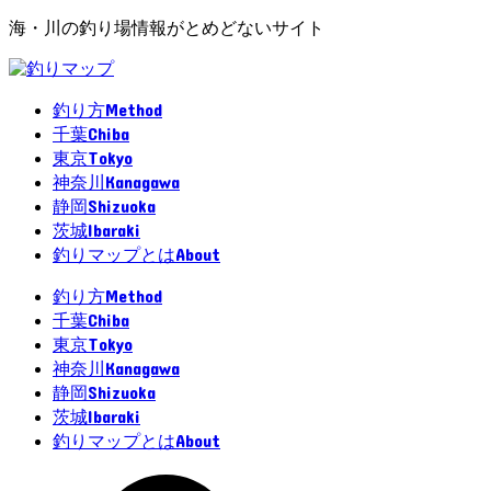
海・川の釣り場情報がとめどないサイト
Method
釣り方
Chiba
千葉
Tokyo
東京
Kanagawa
神奈川
Shizuoka
静岡
Ibaraki
茨城
About
釣りマップとは
Method
釣り方
Chiba
千葉
Tokyo
東京
Kanagawa
神奈川
Shizuoka
静岡
Ibaraki
茨城
About
釣りマップとは