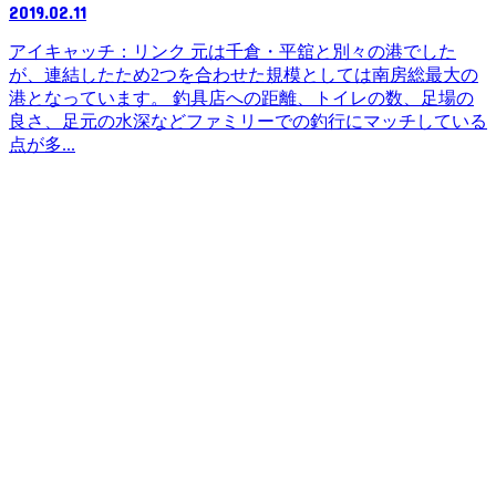
2019.02.11
アイキャッチ：リンク 元は千倉・平舘と別々の港でした
が、連結したため2つを合わせた規模としては南房総最大の
港となっています。 釣具店への距離、トイレの数、足場の
良さ、足元の水深などファミリーでの釣行にマッチしている
点が多...