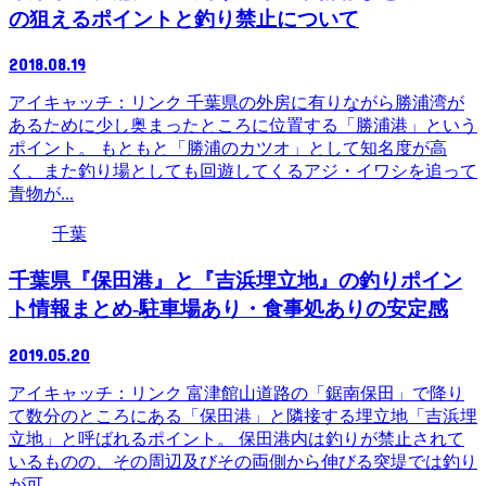
の狙えるポイントと釣り禁止について
2018.08.19
アイキャッチ：リンク 千葉県の外房に有りながら勝浦湾が
あるために少し奥まったところに位置する「勝浦港」という
ポイント。 もともと「勝浦のカツオ」として知名度が高
く、また釣り場としても回遊してくるアジ・イワシを追って
青物が...
千葉
千葉県『保田港』と『吉浜埋立地』の釣りポイン
ト情報まとめ-駐車場あり・食事処ありの安定感
2019.05.20
アイキャッチ：リンク 富津館山道路の「鋸南保田」で降り
て数分のところにある「保田港」と隣接する埋立地「吉浜埋
立地」と呼ばれるポイント。 保田港内は釣りが禁止されて
いるものの、その周辺及びその両側から伸びる突堤では釣り
が可...