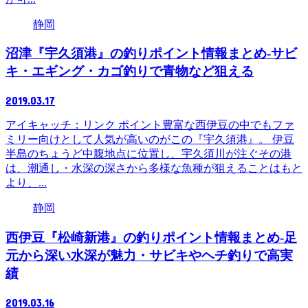
静岡
沼津『宇久須港』の釣りポイント情報まとめ-サビ
キ・エギング・カゴ釣りで青物など狙える
2019.03.17
アイキャッチ：リンク ポイント豊富な西伊豆の中でもファ
ミリー向けとして人気が高いのがこの『宇久須港』。 伊豆
半島のちょうど中腹地点に位置し、宇久須川が注ぐその港
は、潮通し・水深の深さから多様な魚種が狙えることはもと
より、...
静岡
西伊豆『松崎新港』の釣りポイント情報まとめ-足
元から深い水深が魅力・サビキやヘチ釣りで高実
績
2019.03.16