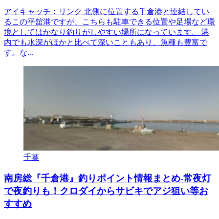
アイキャッチ：リンク 北側に位置する千倉港と連結してい
るこの平舘港ですが、こちらも駐車できる位置や足場など環
境としてはかなり釣りがしやすい場所になっています。 港
内でも水深がほかと比べて深いこともあり、魚種も豊富で
す。な...
千葉
南房総『千倉港』釣りポイント情報まとめ-常夜灯
で夜釣りも！クロダイからサビキでアジ狙い等お
すすめ