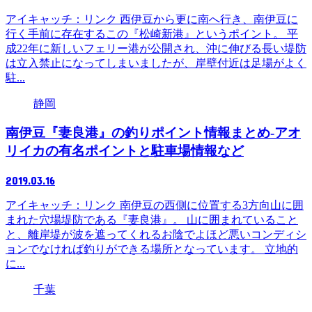
アイキャッチ：リンク 西伊豆から更に南へ行き、南伊豆に
行く手前に存在するこの『松崎新港』というポイント。 平
成22年に新しいフェリー港が公開され、沖に伸びる長い堤防
は立入禁止になってしまいましたが、岸壁付近は足場がよく
駐...
静岡
南伊豆『妻良港』の釣りポイント情報まとめ-アオ
リイカの有名ポイントと駐車場情報など
2019.03.16
アイキャッチ：リンク 南伊豆の西側に位置する3方向山に囲
まれた穴場堤防である『妻良港』。 山に囲まれていること
と、離岸堤が波を遮ってくれるお陰でよほど悪いコンディシ
ョンでなければ釣りができる場所となっています。 立地的
に...
千葉