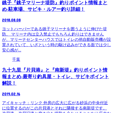
銚子『銚子マリーナ堤防』釣りポイント情報まと
め-駐車場、サビキ・ルアー釣り詳細！
2018.08.08
ヨットハーバーである銚子マリーナを囲うように伸びた堤
防。 マリーナ内は立入禁止でもちろん釣りはできません
が、マリーナセンターハウスではトイレの他自動販売機が設
置されていて、いざという時の駆け込みができる面では少し
安心感が...
千葉
九十九里『片貝港』と『南新堤』釣りポイント情
報まとめ-最寄り釣具屋・トイレ、サビキポイント
解説！
2019.02.16
アイキャッチ：リンク 外房の広大に広がる砂浜の中央付近
に位置するのがこの片貝港とそれに隣接する南新堤です。