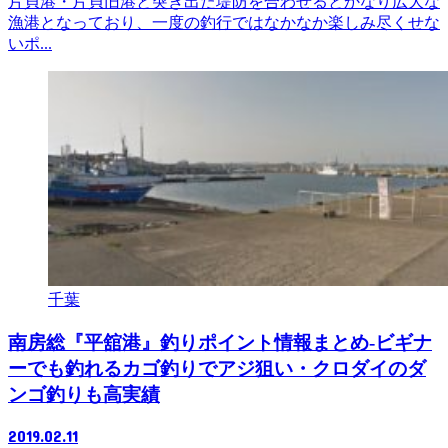
片貝港・片貝旧港と突き出た堤防を合わせるとかなり広大な
漁港となっており、一度の釣行ではなかなか楽しみ尽くせな
いポ...
千葉
南房総『平舘港』釣りポイント情報まとめ-ビギナ
ーでも釣れるカゴ釣りでアジ狙い・クロダイのダ
ンゴ釣りも高実績
2019.02.11