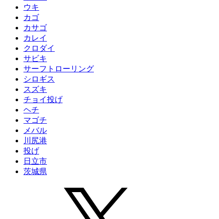
ウキ
カゴ
カサゴ
カレイ
クロダイ
サビキ
サーフトローリング
シロギス
スズキ
チョイ投げ
ヘチ
マゴチ
メバル
川尻港
投げ
日立市
茨城県