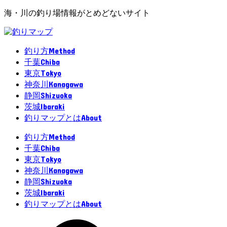
海・川の釣り場情報がとめどないサイト
Method
釣り方
Chiba
千葉
Tokyo
東京
Kanagawa
神奈川
Shizuoka
静岡
Ibaraki
茨城
About
釣りマップとは
Method
釣り方
Chiba
千葉
Tokyo
東京
Kanagawa
神奈川
Shizuoka
静岡
Ibaraki
茨城
About
釣りマップとは