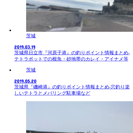
茨城
2019.03.19
茨城県日立市『河原子港』の釣りポイント情報まとめ-
テトラポットでの根魚・砂地帯のカレイ・アイナメ等
茨城
2019.05.20
茨城県『磯崎港』の釣りポイント情報まとめ-穴釣り楽
しいテトラとメバリング駐車場など