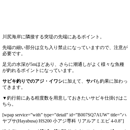
川尻海岸に隣接する突堤の先端にあるポイント。
先端の細い部分は立ち入り禁止になっていますので、注意が
必要です。
足元の水深が5mほどあり、さらに潮通しがよく様々な魚種
が釣れるポイントになっています。
サビキ釣りでのアジ・イワシ
に加えて、
サバ
も釣果に加わっ
てきます。
▼釣行前にある程度数を用意しておきたいサビキ仕掛けはこ
ちら。
[wpap service=”with” type=”detail” id=”B007SQ7AUW” title=”ハ
ヤブサ(Hayabusa) HS200 小アジ専科 リアルアミエビ 4-0.8″]