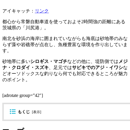
アイキャッチ：
リンク
都心から常磐自動車道を使っておよそ2時間強の距離にある
茨城県の「川尻港」。
南北を砂浜の海岸に囲まれていながらも海底は砂地帯のみな
らず藻や岩礁帯が点在し、魚種豊富な環境を作り出していま
す。
砂地帯に多い
シロギス・マゴチ
などの他に、堤防側では
メジ
ナ・クロダイ・スズキ
、足元では
サビキでのアジ・イワシ
な
どオーソドックスな釣りなら何でも対応できるところが魅力
のポイント。
[adrotate group=”42″]
もくじ
[
表示
]