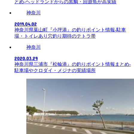
とめ-ヘッドランドからの黒鯛・回遊魚が高実績
神奈川
2019.04.02
神奈川県葉山町『小坪港』の釣りポイント情報-駐車
場・トイレあり穴釣り期待のテトラ帯
神奈川
2020.03.29
神奈川県三浦市『松輪港』の釣りポイント情報まとめ-
駐車場やクロダイ・メジナの実績場所