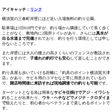
アイキャッチ：
リンク
横須賀の三春町岸壁にほど近い入場無料の釣り公園。
駐車場は1日610円ですが、釣り場から隣接していて長く歩く
ことがなく、敷地内に2箇所トイレがあり、さらには
真水が
出る水道まで完備
されており、釣りを行う環境としては申し
分ないところです。
また岸壁には大人の腰上の高さくらいのフェンスが敷設され
ていますので、
子連れの釣行でも安心
して楽しむことができ
ます。
釣り具屋も歩いていける距離に『釣具のポイント横須賀大津
店』があり、サビキ用のコマセなど常に用意されているの
で、
開店時間後に来訪すれば現地調達での釣りも可能
です。
ターゲットとなる魚は簡単な
サビキ仕掛けでアジ・イワシ
を
釣ることが出来たり、
ウキ・ヘチなどでメジナ・クロダイま
で
狙えたりと、初心者からベテランまで楽しめるポイントで
す。