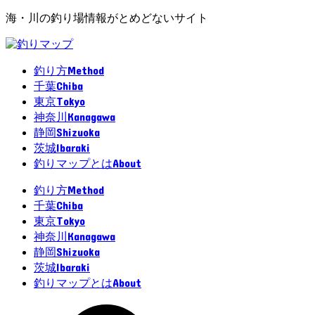
海・川の釣り場情報がとめどないサイト
Method
釣り方
Chiba
千葉
Tokyo
東京
Kanagawa
神奈川
Shizuoka
静岡
Ibaraki
茨城
About
釣りマップとは
Method
釣り方
Chiba
千葉
Tokyo
東京
Kanagawa
神奈川
Shizuoka
静岡
Ibaraki
茨城
About
釣りマップとは