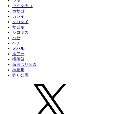
ウキ
ウミタナゴ
カサゴ
カレイ
クロダイ
サビキ
シロギス
ハゼ
ヘチ
メバル
ルアー
横須賀
海辺つり公園
神奈川
釣り公園