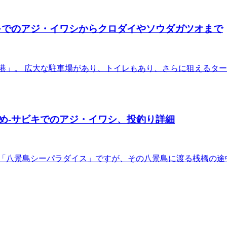
キでのアジ・イワシからクロダイやソウダガツオまで
港」。 広大な駐車場があり、トイレもあり、さらに狙えるタ
め-サビキでのアジ・イワシ、投釣り詳細
「八景島シーパラダイス」ですが、その八景島に渡る桟橋の途