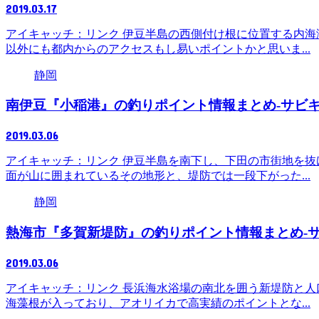
2019.03.17
アイキャッチ：リンク 伊豆半島の西側付け根に位置する内海
以外にも都内からのアクセスもし易いポイントかと思いま...
静岡
南伊豆『小稲港』の釣りポイント情報まとめ-サビ
2019.03.06
アイキャッチ：リンク 伊豆半島を南下し、下田の市街地を抜
面が山に囲まれているその地形と、堤防では一段下がった...
静岡
熱海市『多賀新堤防』の釣りポイント情報まとめ-
2019.03.06
アイキャッチ：リンク 長浜海水浴場の南北を囲う新堤防と人
海藻根が入っており、アオリイカで高実績のポイントとな...