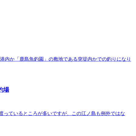
に港内か「鹿島魚釣園」の敷地である突堤内かでの釣りになり
釣場
渡っているところが多いですが、この江ノ島も例外ではな