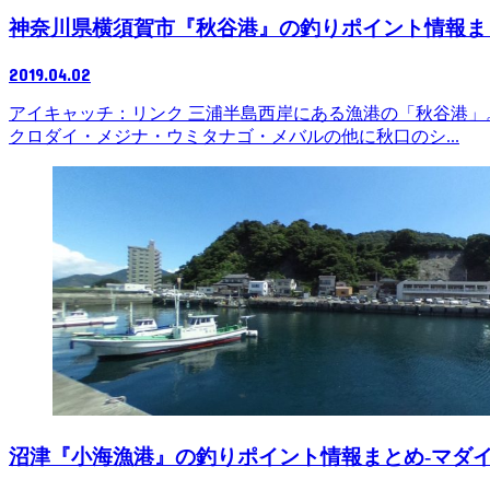
神奈川県横須賀市『秋谷港』の釣りポイント情報ま
2019.04.02
アイキャッチ：リンク 三浦半島西岸にある漁港の「秋谷港」
クロダイ・メジナ・ウミタナゴ・メバルの他に秋口のシ...
沼津『小海漁港』の釣りポイント情報まとめ-マダ