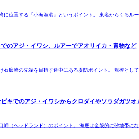
湾に位置する『小海漁港』というポイント。 東名からくるル
キでのアジ・イワシ、ルアーでアオリイカ・青物など
け石廊崎の先端を目指す途中にある堤防ポイント。 規模とし
サビキでのアジ・イワシからクロダイやソウダガツオ
口岬（ヘッドランド）のポイント。 海底は全般的に砂地帯に