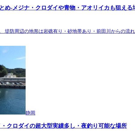
とめ-メジナ・クロダイや青物・アオリイカも狙える
。 堤防周辺の地形は岩礁有り・砂地帯あり・前田川からの流れ
静岡
イ・クロダイの超大型実績多し・夜釣り可能な場所