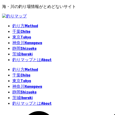
海・川の釣り場情報がとめどないサイト
Method
釣り方
Chiba
千葉
Tokyo
東京
Kanagawa
神奈川
Shizuoka
静岡
Ibaraki
茨城
About
釣りマップとは
Method
釣り方
Chiba
千葉
Tokyo
東京
Kanagawa
神奈川
Shizuoka
静岡
Ibaraki
茨城
About
釣りマップとは