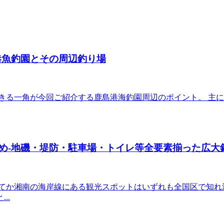
港魚釣園とその周辺釣り場
きる一角が今回ご紹介する鹿島港海釣園周辺のポイント。 主
め-地磯・堤防・駐車場・トイレ等全要素揃った広大
ってか湘南の海岸線にある観光スポットはいずれも全国区で知れ
..