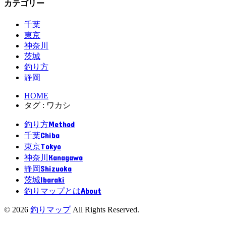
カテゴリー
千葉
東京
神奈川
茨城
釣り方
静岡
HOME
タグ : ワカシ
Method
釣り方
Chiba
千葉
Tokyo
東京
Kanagawa
神奈川
Shizuoka
静岡
Ibaraki
茨城
About
釣りマップとは
© 2026
釣りマップ
All Rights Reserved.