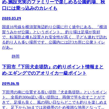
め-施設充実のファミリーで楽しめる公園釣場、秋
口には乗っ込みのカレイも
2020.03.29
国道16号線を横須賀海辺釣り公園に行く途中にある、『横須
賀うみかぜ公園』というポイント。 釣り場は足場が良好
で、転落防止柵も設置され安全性が高く、子ども連れで訪れ
る釣り人も多い場所です。公園内には計3カ所に公衆トイレ
があ...
静岡
下田市『下田犬走堤防』の釣りポイント情報まと
め-エギングでのアオリイカ一級ポイント
2019.06.15
下田湾の南に位置する長い堤防『犬走島堤防』というポイン
ト。 全長約300m近い長い堤防は、両側で竿を出すことがで
きて、足場も良く、風の弱い日ならどこでも釣りを楽しめま
す。 足下から3mまでは岩礁帯のため複雑な地形となって...