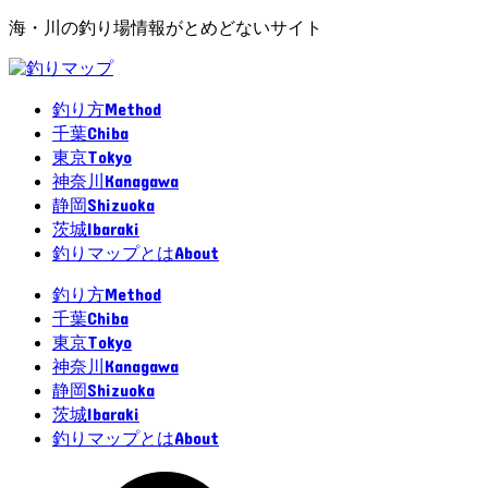
海・川の釣り場情報がとめどないサイト
Method
釣り方
Chiba
千葉
Tokyo
東京
Kanagawa
神奈川
Shizuoka
静岡
Ibaraki
茨城
About
釣りマップとは
Method
釣り方
Chiba
千葉
Tokyo
東京
Kanagawa
神奈川
Shizuoka
静岡
Ibaraki
茨城
About
釣りマップとは