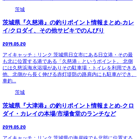
茨城
茨城県『久慈港』の釣りポイント情報まとめ-カレ
イ/クロダイ、その他サビキでのんびり
2019.05.20
アイキャッチ：リンク 茨城県日立市にある日立港・その最
も北に位置する港である「久慈港」というポイント。 北側
には久慈浜海水浴場がありその駐車場・トイレを利用できる
他、北側から長く伸びる赤灯堤防の路肩内にも駐車ができ、
車釣...
茨城
茨城県『大津港』の釣りポイント情報まとめ-クロ
ダイ・カレイの本場/市場食堂のランチなど
2019.05.20
アイキャッチ：リンク 茨城県の海岸線でも北部に位置する