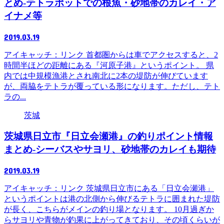
とめ-テトラポットでの根魚・砂地帯のカレイ・ア
イナメ等
2019.03.19
アイキャッチ：リンク 首都圏からは車でアクセスすると、2
時間半ほどの距離にある『河原子港』というポイント。 県
内では中規模漁港とされ南北に2本の堤防が伸びています
が、両脇をテトラが覆っている形になります。ただし、テト
ラの...
茨城
茨城県日立市『日立会瀬港』の釣りポイント情報
まとめ-シーバスやサヨリ、砂地帯のカレイも期待
2019.03.19
アイキャッチ：リンク 茨城県日立市にある「日立会瀬港」
というポイントは港の北側から伸びるテトラに囲まれた堤防
が長く、こちらがメインの釣り場となります。 10月過ぎか
らサヨリや青物が釣果に上がってきており、その頃くらいが