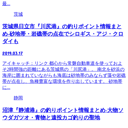
最...
茨城
茨城県日立市『川尻港』の釣りポイント情報まと
め-砂地帯・岩礁帯の点在でシロギス・アジ・クロ
ダイも
2019.03.17
アイキャッチ：リンク 都心から常磐自動車道を使っておよ
そ2時間強の距離にある茨城県の「川尻港」。 南北を砂浜の
海岸に囲まれていながらも海底は砂地帯のみならず藻や岩礁
帯が点在し、魚種豊富な環境を作り出しています。 砂地帯
に...
静岡
沼津『静浦港』の釣りポイント情報まとめ-大物ソ
ウダガツオ・青物と遠投カゴ釣りの聖地