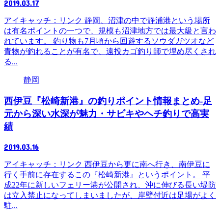
2019.03.17
アイキャッチ：リンク 静岡、沼津の中で静浦港という場所
は有名ポイントの一つで、規模も沼津地方では最大級と言わ
れています。 釣り物も7月頃から回遊するソウダガツオなど
青物が釣れることが有名で、遠投カゴ釣り師で埋め尽くされ
る...
静岡
西伊豆『松崎新港』の釣りポイント情報まとめ-足
元から深い水深が魅力・サビキやヘチ釣りで高実
績
2019.03.16
アイキャッチ：リンク 西伊豆から更に南へ行き、南伊豆に
行く手前に存在するこの『松崎新港』というポイント。 平
成22年に新しいフェリー港が公開され、沖に伸びる長い堤防
は立入禁止になってしまいましたが、岸壁付近は足場がよく
駐...