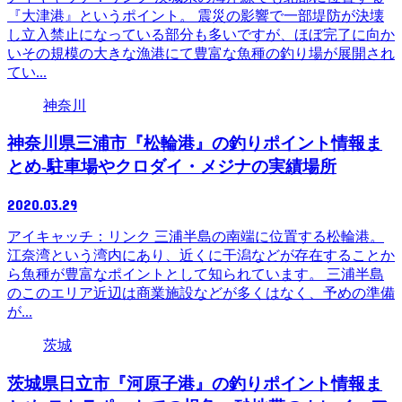
『大津港』というポイント。 震災の影響で一部堤防が決壊
し立入禁止になっている部分も多いですが、ほぼ完了に向か
いその規模の大きな漁港にて豊富な魚種の釣り場が展開され
てい...
神奈川
神奈川県三浦市『松輪港』の釣りポイント情報ま
とめ-駐車場やクロダイ・メジナの実績場所
2020.03.29
アイキャッチ：リンク 三浦半島の南端に位置する松輪港。
江奈湾という湾内にあり、近くに干潟などが存在することか
ら魚種が豊富なポイントとして知られています。 三浦半島
のこのエリア近辺は商業施設などが多くはなく、予めの準備
が...
茨城
茨城県日立市『河原子港』の釣りポイント情報ま